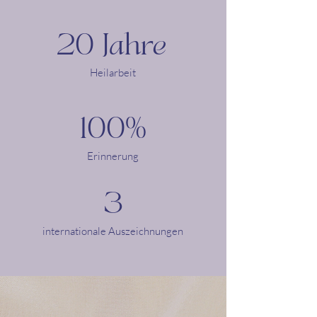
20 Jahre
Heilarbeit
100%
Erinnerung
3
internationale Auszeichnungen