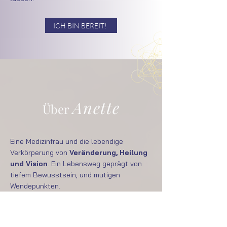
ICH BIN BEREIT!
Anette
Über
Eine Medizinfrau und die lebendige
Verkörperung von
Veränderung, Heilung
und Vision
. Ein Lebensweg geprägt von
tiefem Bewusstsein, und mutigen
Wendepunkten.
Sie hat ihren eigenen
Lebenswandel
nicht nur durchlebt, sondern aktiv