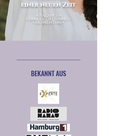
einer neuen Zeit
• Balance •
• Innere Ordnung •
• Momentum •
BEKANNT AUS