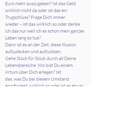
Euro mehr auszugeben? Ist das Geld 
wirklich nicht da oder ist das ein 
Trugschluss? Frage Dich immer
wieder – ist das wirklich so oder denke 
ich das nur weil ich es schon mein ganzes 
Leben lang so tue?
Dann ist es an der Zeit, diese Illusion 
aufzudecken und aufzulösen.
Gehe Stück für Stück durch all Deine 
Lebensbereiche. Wo bist Du einem 
Irrtum über Dich erlegen? Ist
das, was Du bei diesem Umstand 
empfindest, wirklich so oder ist es etwas 
Altes und darf losgelassen
werden? Ich verrat Dir was: So hat sich 
bei mir eine Stimme etabliert. Mit jedem 
Mal, dass ich mir
einen Aspekt meines Lebens anschaute 
und mir klar darüber wurde, dass die Art, 