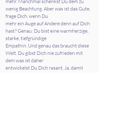
mehr. Manchmal schenkst Du dem zu 
wenig Beachtung. Aber was ist das Gute, 
frage Dich, wenn Du
mehr ein Auge auf Andere denn auf Dich 
hast? Genau: Du bist eine warmherzige, 
starke, tiefgründige
Empathin. Und genau das braucht diese 
Welt. Du gibst Dich nie zufrieden mit 
dem was ist daher
entwickelst Du Dich rasant. Ja, damit 
kann nicht jeder umgehen aber es birgt 
die Fähigkeit, die Kraft
in Dir selbst zu finden und Andere 
mitzureißen, die es, nicht so wie Du, aus 
der eigenen schaffen
würden. Ebenso haben Dich die dunklen 
Nächte Deiner Seele dazu gebracht, Dir 
bewusst zu werden.
Und da gibt’s kein Rückfahrtticket. Durch 